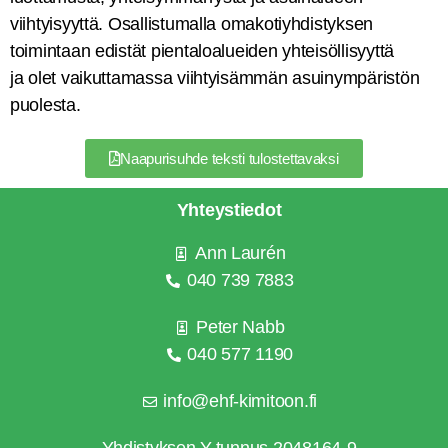
viihtyisyyttä. Osallistumalla omakotiyhdistyksen
toimintaan edistät pientaloalueiden yhteisöllisyyttä
ja olet vaikuttamassa viihtyisämmän asuinympäristön
puolesta.
Naapurisuhde teksti tulostettavaksi
Yhteystiedot
Ann Laurén
040 739 7883
Peter Nabb
040 577 1190
info@ehf-kimitoon.fi