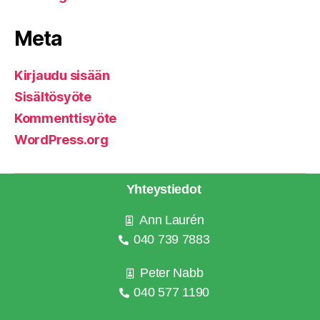
Meta
Kirjaudu sisään
Sisältösyöte
Kommenttisyöte
WordPress.org
Yhteystiedot
Ann Laurén
040 739 7883
Peter Nabb
040 577 1190